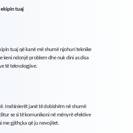
ekipin tuaj
ipin tuaj që kanë më shumë njohuri teknike
ëse keni ndonjë problem dhe nuk dini as disa
e të teknologjive.
jë. Inxhinierët janë të dobishëm në shumë
itur se si të komunikoni në mënyrë efektive
ni me gjithçka që ju nevojitet.