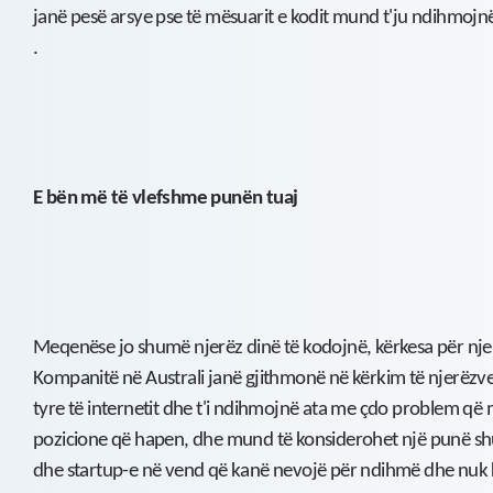
janë pesë arsye pse të mësuarit e kodit mund t'ju ndihmojn
.
E bën më të vlefshme punën tuaj
Meqenëse jo shumë njerëz dinë të kodojnë, kërkesa për njer
Kompanitë në Australi janë gjithmonë në kërkim të njerëzve
tyre të internetit dhe t'i ndihmojnë ata me çdo problem që
pozicione që hapen, dhe mund të konsiderohet një punë 
dhe startup-e në vend që kanë nevojë për ndihmë dhe nuk 