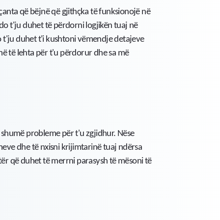
eçanta që bëjnë që gjithçka të funksionojë në
o t'ju duhet të përdorni logjikën tuaj në
t'ju duhet t'i kushtoni vëmendje detajeve
 më të lehta për t'u përdorur dhe sa më
ka shumë probleme për t'u zgjidhur. Nëse
meve dhe të nxisni krijimtarinë tuaj ndërsa
etër që duhet të merrni parasysh të mësoni të