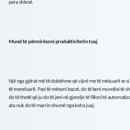
para shtesë.
Mund të përmirësoni produktivitetin tuaj
Një nga gjërat më të dobishme që vijnë me të mësuarit se si 
të menduarit. Pasi të mësoni bazat, do të keni mundësi të shi
do të thotë që ju do të jeni në gjendje të filloni të automa
ata nuk do të marrin shumë nga koha juaj.