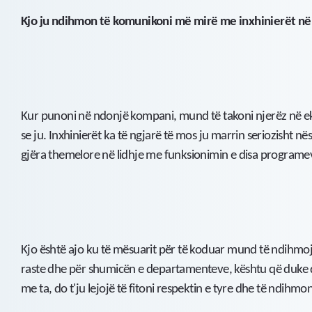
Kjo ju ndihmon të komunikoni më mirë me inxhinierët në 
Kur punoni në ndonjë kompani, mund të takoni njerëz në ek
se ju. Inxhinierët ka të ngjarë të mos ju marrin seriozisht n
gjëra themelore në lidhje me funksionimin e disa programev
Kjo është ajo ku të mësuarit për të koduar mund të ndihmo
raste dhe për shumicën e departamenteve, kështu që duke d
me ta, do t'ju lejojë të fitoni respektin e tyre dhe të ndihmo