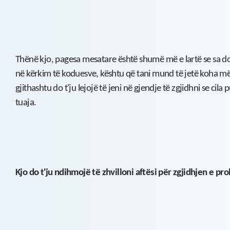
Thënë kjo, pagesa mesatare është shumë më e lartë se sa do
në kërkim të koduesve, kështu që tani mund të jetë koha më e
gjithashtu do t'ju lejojë të jeni në gjendje të zgjidhni se cil
tuaja.
Kjo do t'ju ndihmojë të zhvilloni aftësi për zgjidhjen e p