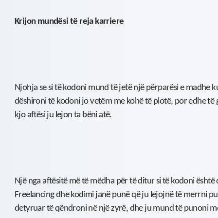
Krijon mundësi të reja karriere
Njohja se si të kodoni mund të jetë një përparësi e madhe ku
dëshironi të kodoni jo vetëm me kohë të plotë, por edhe të g
kjo aftësi ju lejon ta bëni atë.
Një nga aftësitë më të mëdha për të ditur si të kodoni është 
Freelancing dhe kodimi janë punë që ju lejojnë të merrni pu
detyruar të qëndroni në një zyrë, dhe ju mund të punoni me 