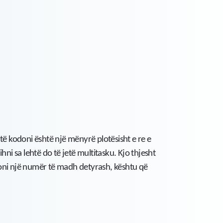
të kodoni është një mënyrë plotësisht e re e
hni sa lehtë do të jetë multitasku. Kjo thjesht
tizoni një numër të madh detyrash, kështu që