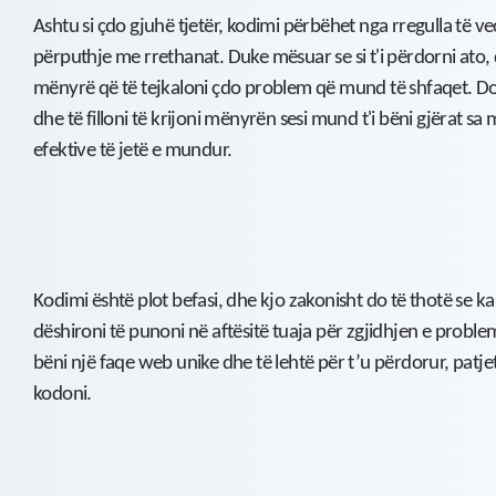
Ashtu si çdo gjuhë tjetër, kodimi përbëhet nga rregulla të v
përputhje me rrethanat. Duke mësuar se si t'i përdorni ato, d
mënyrë që të tejkaloni çdo problem që mund të shfaqet. Do 
dhe të filloni të krijoni mënyrën sesi mund t'i bëni gjërat sa
efektive të jetë e mundur.
Kodimi është plot befasi, dhe kjo zakonisht do të thotë se 
dëshironi të punoni në aftësitë tuaja për zgjidhjen e proble
bëni një faqe web unike dhe të lehtë për t’u përdorur, patj
kodoni.