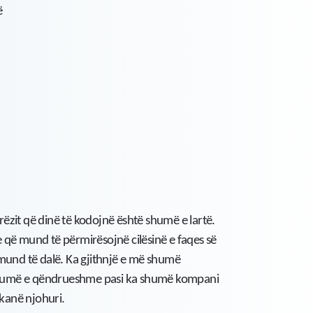
ë
ëzit që dinë të kodojnë është shumë e lartë.
 që mund të përmirësojnë cilësinë e faqes së
 mund të dalë. Ka gjithnjë e më shumë
shumë e qëndrueshme pasi ka shumë kompani
kanë njohuri.