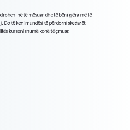
ëndroheni në të mësuar dhe të bëni gjëra më të
. Do të keni mundësi të përdorni skedarët
ditës kurseni shumë kohë të çmuar.