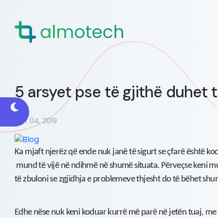
5 arsyet pse të gjithë duhet
Oct 04, 2019
Ka mjaft njerëz që ende nuk janë të sigurt se çfarë është ko
mund të vijë në ndihmë në shumë situata. Përveçse keni mu
të zbuloni se zgjidhja e problemeve thjesht do të bëhet shu
Edhe nëse nuk keni koduar kurrë më parë në jetën tuaj, me 