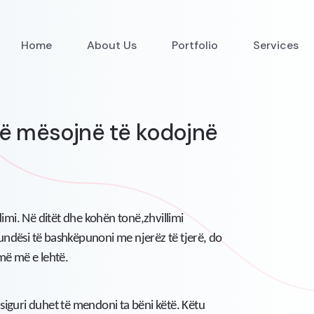
Home
About Us
Portfolio
Services
 të mësojnë të kodojnë
dimi. Në ditët dhe kohën tonë,
zhvillimi
ndësi të bashkëpunoni me njerëz të tjerë, do
më më e lehtë.
siguri duhet të mendoni ta bëni këtë. Këtu